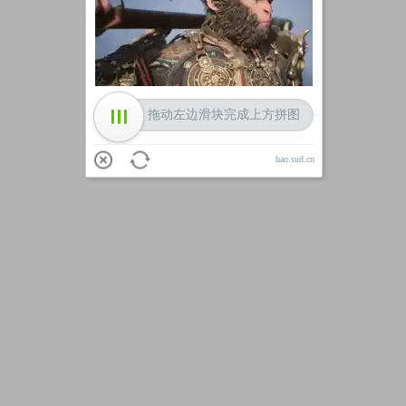
加载中
拖动左边滑块完成上方拼图
hao.sud.cn