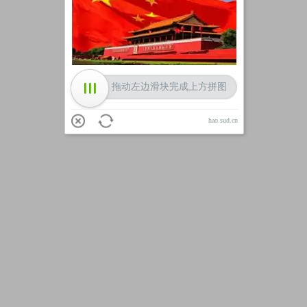
加载中
拖动左边滑块完成上方拼图
hao.sud.cn